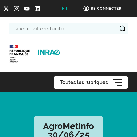
FR
SE CONNECTER
Tapez
ici
votre
recherche
Toutes les rubriques
AgroMetinfo
30/06/25