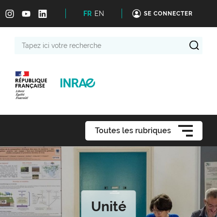
FR
EN
SE CONNECTER
Tapez
ici
votre
recherche
Toutes les rubriques
Unité