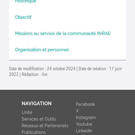
Historique
Objectif
Missions au service de la communauté INRAE
Organisation et personnel
Date de modification : 24 octobre 2024 | Date de création : 17 juin
2022 | Rédaction : ilm
NAVIGATION
Facebook
X
Unité
Instagram
Services et Outils
Youtube
Réseaux et Partenariats
LinkedIn
Publications