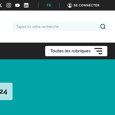
FR
SE CONNECTER
Tapez
ici
votre
recherche
Toutes les rubriques
024