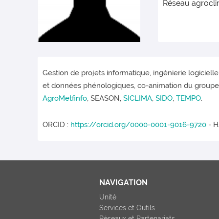
Réseau agroclim
Gestion de projets informatique, ingénierie logiciel
et données phénologiques, co-animation du groupe d
AgroMetfinfo
, SEASON,
SICLIMA
,
SIDO
,
TEMPO
.
ORCID :
https://orcid.org/0000-0001-9016-9720
- H
NAVIGATION
Unité
Services et Outils
Réseaux et Partenariats