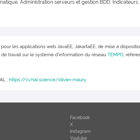
atique, Administration serveurs et gestion BDD, Indicateurs
le pour les applications web JavaEE, JakartaEE, de mise à disposit
e travail sur le système d'information du réseau
TEMPO
, référ
AL :
https://cv.hal.science/olivier-maury
Facebook
X
Instagram
Youtube