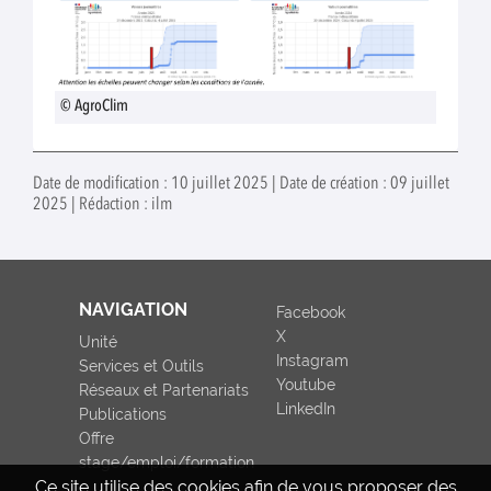
© AgroClim
Date de modification : 10 juillet 2025 | Date de création : 09 juillet
2025 | Rédaction : ilm
NAVIGATION
Facebook
X
Unité
Instagram
Services et Outils
Youtube
Réseaux et Partenariats
LinkedIn
Publications
Offre
stage/emploi/formation
Ce site utilise des cookies afin de vous proposer des