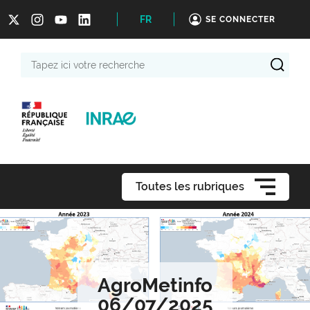
FR
SE CONNECTER
Tapez
ici
votre
recherche
Toutes les rubriques
AgroMetinfo
06/07/2025